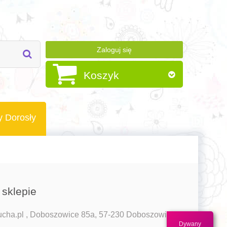
Zaloguj się
Koszyk
y Dorosły
 sklepie
ha.pl , Doboszowice 85a, 57-230 Doboszowice
Dywany