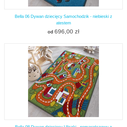
Bella 06 Dywan dziecięcy Samochodzik - niebieski z
atestem
696,00 zł
od
Bella 08 Dywan dziecięcy Uliczki - pomarańczowy z