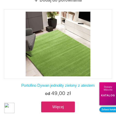
Portofino Dywan jednolity zielony z atestem
Dywany
Malucha
49,00 zł
od
KATALOG
Więcej
Zobacz katal