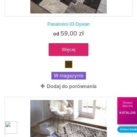
Panamero 03 Dywan
59,00 zł
od
Więcej
W magazynie
Dodaj do porównania
Dywany
Malucha
KATALOG
Zobacz katal