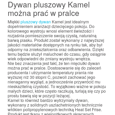
Dywan pluszowy Kamel
można prać w pralce
Miękki
pluszowy dywan
Kamel jest idealnym
dopełnieniem aranżacji dziecięcego pokoju. Do
kolorowego wystroju wnosi element świeżości i
rozjaśnia pomieszczenie swoją czystą, naturalną
barwą piasku. Produkt został wykonany z najwyższej
jakości materiałów dostępnych na rynku tak, aby był
odporny na zniekształcenia oraz odbarwienia. Dzięki
temu będzie służył maluchowi do czasu, gdy osiągnie
wiek odpowiedni do zmiany wystroju wnętrza.
Nie bez znaczenia jest fakt, że ten mięciutki dywan
można prać w pralce. Dostosowanie się do zaleceń
producenta i utrzymanie temperatury prania nie
wyższej niż 30 stopni C, pozwoli zachować jego
nienaganny wygląd, a jednocześnie przywrócić mu
nieskazitelną czystość. To wyjątkowo ważne w pokoju
małych dzieci, które często raczkują, turlają się czy po
prostu bawią się w pozycji leżącej.
Kamel to również bardzo wytrzymały dywan,
wykonany z solidnych uszlachetnionych technicznie
włókien polipropylenowych techniką Heat Set Frise.
Produkt jest tkany z wielonitkowych skręcanych