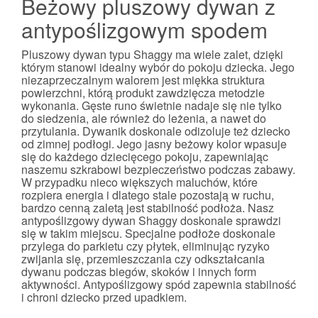
Beżowy pluszowy dywan z
antypoślizgowym spodem
Pluszowy dywan typu Shaggy ma wiele zalet, dzięki
którym stanowi idealny wybór do pokoju dziecka. Jego
niezaprzeczalnym walorem jest miękka struktura
powierzchni, którą produkt zawdzięcza metodzie
wykonania. Gęste runo świetnie nadaje się nie tylko
do siedzenia, ale również do leżenia, a nawet do
przytulania. Dywanik doskonale odizoluje też dziecko
od zimnej podłogi. Jego jasny beżowy kolor wpasuje
się do każdego dziecięcego pokoju, zapewniając
naszemu szkrabowi bezpieczeństwo podczas zabawy.
W przypadku nieco większych maluchów, które
rozpiera energia i dlatego stale pozostają w ruchu,
bardzo cenną zaletą jest stabilność podłoża. Nasz
antypoślizgowy dywan Shaggy doskonale sprawdzi
się w takim miejscu. Specjalne podłoże doskonale
przylega do parkietu czy płytek, eliminując ryzyko
zwijania się, przemieszczania czy odkształcania
dywanu podczas biegów, skoków i innych form
aktywności. Antypoślizgowy spód zapewnia stabilność
i chroni dziecko przed upadkiem.