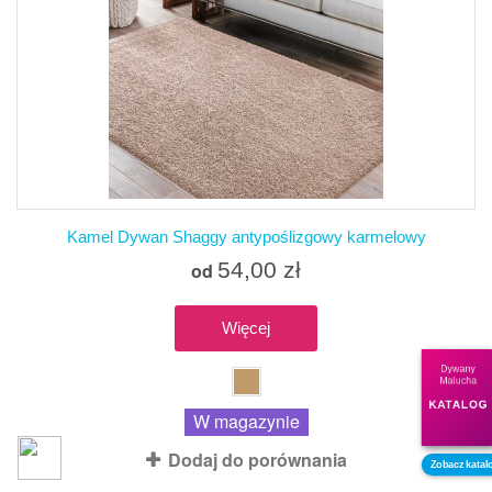
Kamel Dywan Shaggy antypoślizgowy karmelowy
54,00 zł
od
Więcej
Dywany
Malucha
KATALOG
W magazynie
Dodaj do porównania
Zobacz katal