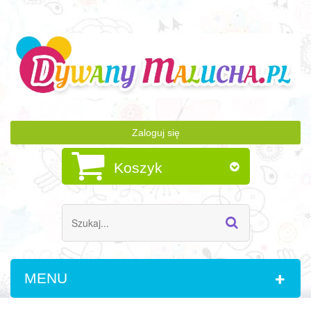
Zaloguj się
Koszyk
MENU