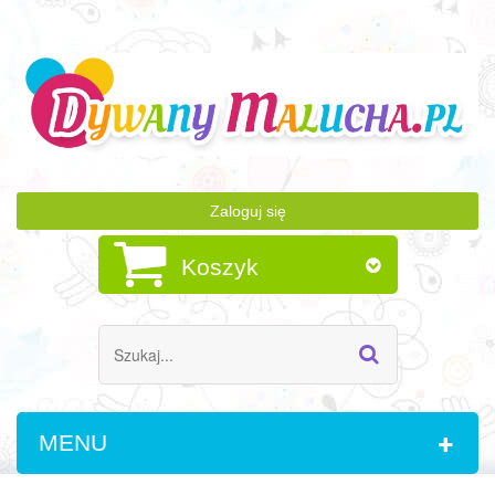
Zaloguj się
Koszyk
MENU