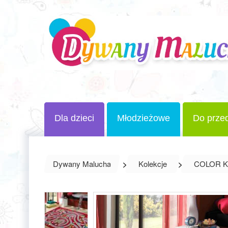
Dla dzieci
Młodzieżowe
Do przed
Dywany Malucha
>
Kolekcje
>
COLOR KI