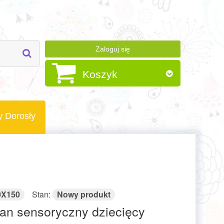
Zaloguj się
Koszyk
y Dorosły
0X150
Stan:
Nowy produkt
an sensoryczny dziecięcy