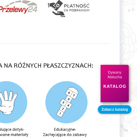
Dywany
Malucha
KATALOG
Zobacz katalog