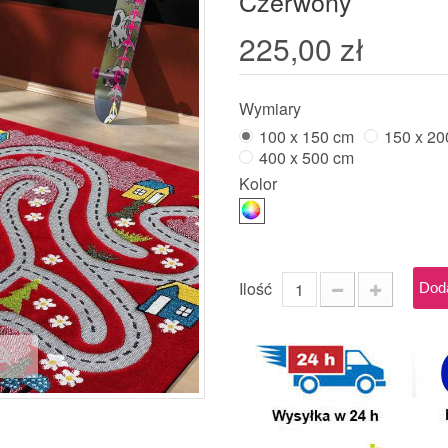
Czerwony
225,00 zł
Wymiary
100 x 150 cm
150 x 20
400 x 500 cm
Kolor
Ilość
Dod