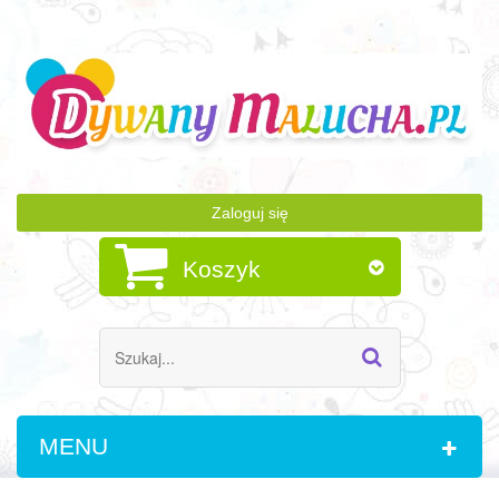
Zaloguj się
Koszyk
MENU