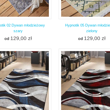
otik 02 Dywan młodzieżowy
Hypnotik 05 Dywan młodzi
szary
zielony
129,00 zł
129,00 zł
od
od
Więcej
Więcej
W magazynie
Produkt dostępny z róż
opcjami
Dodaj do porównania
Dodaj do porówna