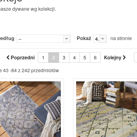
asze dywane wg kolekcji.
według
Pokaż
na stronie
--
42
Poprzedni
1
2
3
4
5
6
Kolejny
e 43 -84 z 242 przedmiotów