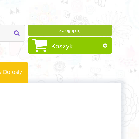
Zaloguj się
Koszyk
y Dorosły