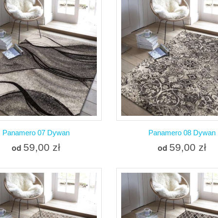
W magazynie
W magazynie
Dodaj do porównania
Dodaj do porówna
Panamero 07 Dywan
Panamero 08 Dywan
59,00 zł
59,00 zł
od
od
Więcej
Więcej
W magazynie
W magazynie