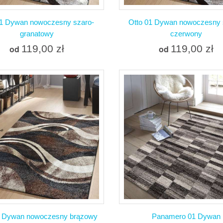
01 Dywan nowoczesny szaro-
Otto 01 Dywan nowoczesny 
granatowy
czerwony
119,00 zł
119,00 zł
od
od
Więcej
Więcej
W magazynie
W magazynie
Dodaj do porównania
Dodaj do porówna
1 Dywan nowoczesny brązowy
Panamero 01 Dywan