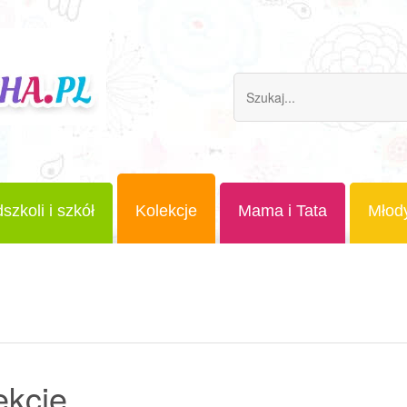
szkoli i szkół
Kolekcje
Mama i Tata
Młod
ekcje