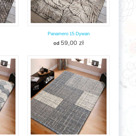
Panamero 15 Dywan
59,00 zł
od
Więcej
W magazynie
nia
Dodaj do porównania