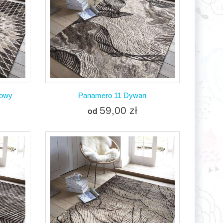
nia
Dodaj do porównania
zowy
Panamero 11 Dywan
59,00 zł
od
Więcej
W magazynie
nia
Dodaj do porównania