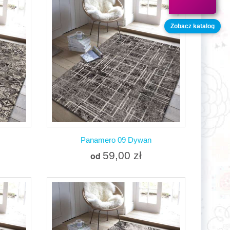
Zobacz katalog
W magazynie
nia
Dodaj do porównania
Panamero 09 Dywan
59,00 zł
od
Więcej
W magazynie