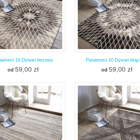
Dodaj do porównania
Dodaj do porówna
namero 10 Dywan beżowy
Panamero 10 Dywan brą
59,00 zł
59,00 zł
od
od
Więcej
Więcej
W magazynie
W magazynie
Dodaj do porównania
Dodaj do porówna