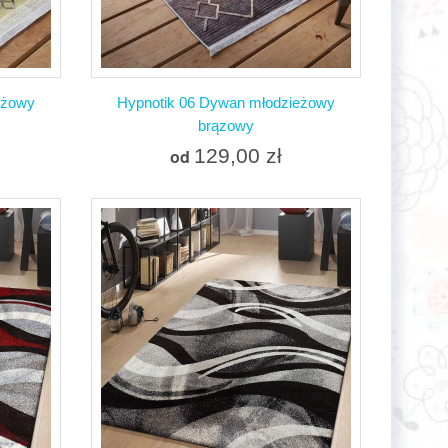
eżowy
Hypnotik 06 Dywan młodzieżowy
brązowy
129,00 zł
od
Więcej
nymi
W magazynie
Dodaj do porównania
nia