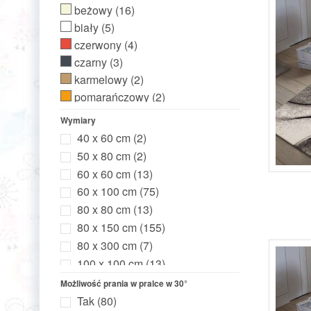
beżowy
(16)
biały
(5)
czerwony
(4)
czarny
(3)
karmelowy
(2)
pomarańczowy
(2)
niebieski
(14)
Wymiary
zielony
(12)
40 x 60 cm
(2)
brązowy
(16)
50 x 80 cm
(2)
różowy
(7)
60 x 60 cm
(13)
kolorowy
(3)
60 x 100 cm
(75)
fioletowy
(3)
80 x 80 cm
(13)
kremowy
(5)
80 x 150 cm
(155)
turkusowy
(1)
80 x 300 cm
(7)
wielokolorowy
(72)
100 x 100 cm
(13)
cappuccino
(2)
100 x 150 cm
(10)
Możliwość prania w pralce w 30°
butelkowa zieleń
(1)
120 x 120 cm
(14)
Tak
(80)
late
(2)