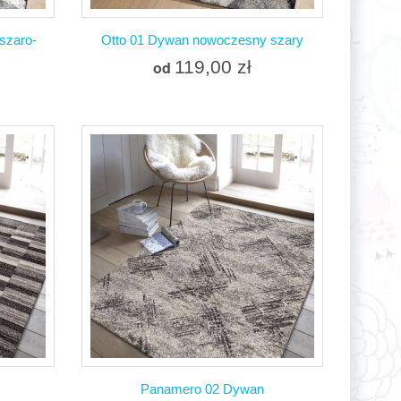
szaro-
Otto 01 Dywan nowoczesny szary
119,00 zł
od
Więcej
W magazynie
Dodaj do porównania
nia
Panamero 02 Dywan