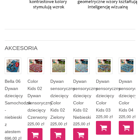
AKCESORIA
Bella 06
Color
Dywan
Dywan
Dywan
Dywan
Dywan
Kids 02
sensoryczny
sensoryczny
sensoryczny
sensorycz
dziecięcy
Dywan
dziecięcy
dziecięcy
dziecięcy
dziecięcy
Samochodzik
sensoryczny
Color
Color
Color
Color
-
dziecięcy
Kids 02
Kids 02
Kids 03
Kids 04
225,00 zł
225,00 zł
niebieski
Czerwony
Zielony
Niebieski
225,00 zł
225,00 zł
225,00 zł
z
atestem
696,00 zł