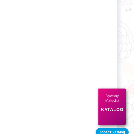
Dywany
Malucha
KATALOG
Zobacz katalog