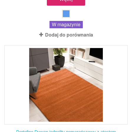
W magazynie
Dodaj do porównania
Portofino Dywan jednolity pomarańczowy z atestem