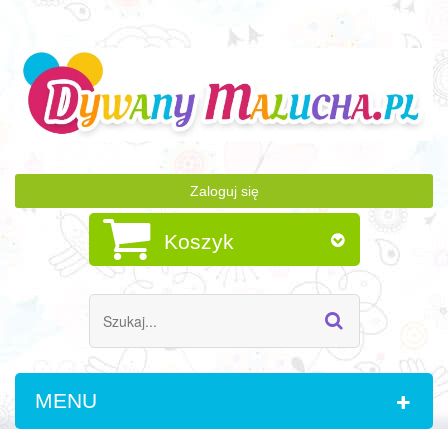
Zaloguj się
Koszyk
MENU