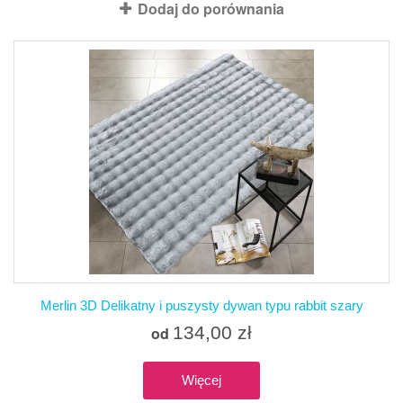
Dodaj do porównania
Merlin 3D Delikatny i puszysty dywan typu rabbit szary
134,00 zł
od
Więcej