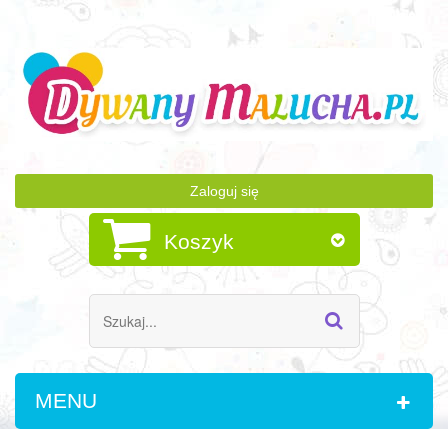
Zaloguj się
Koszyk
MENU