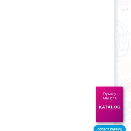
Dywany
Malucha
KATALOG
Zobacz katalog