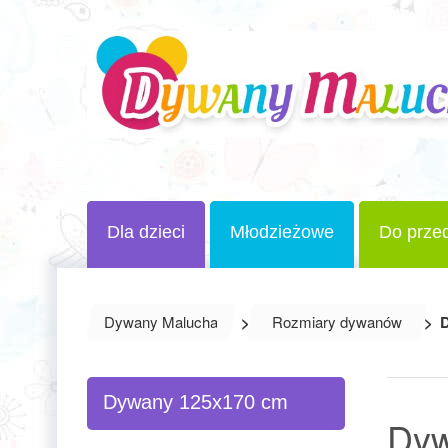
Dla dzieci
Młodzieżowe
Do przed
Dywany Malucha
>
Rozmiary dywanów
>
D
Dywany 125x170 cm
Dyw