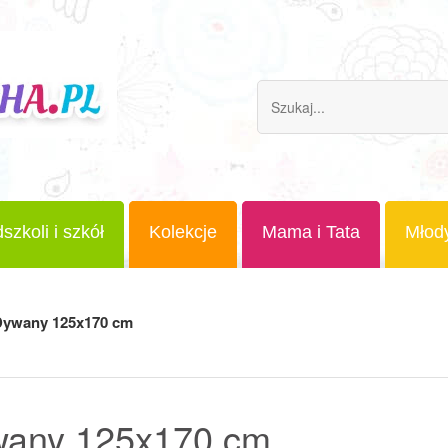
szkoli i szkół
Kolekcje
Mama i Tata
Młod
ywany 125x170 cm
any 125x170 cm