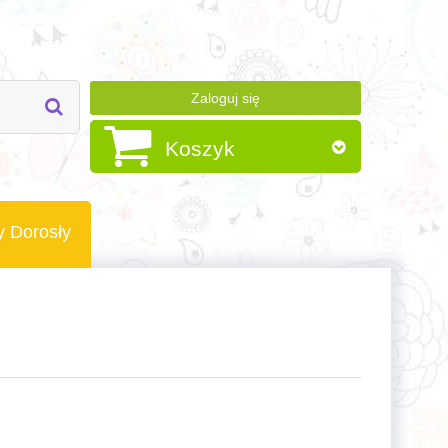
Zaloguj się
Koszyk
y Dorosły